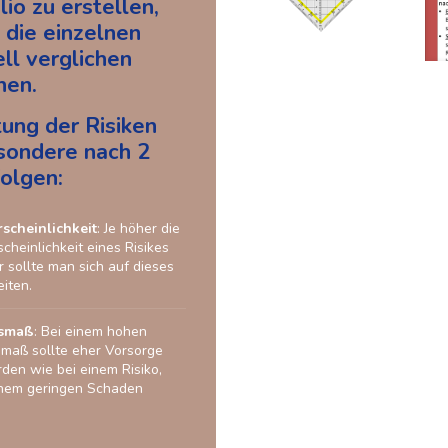
lio zu erstellen,
 die einzelnen
ell verglichen
nen.
ung der Risiken
esondere nach 2
folgen:
rscheinlichkeit
: Je höher die
scheinlichkeit eines Risikes
r sollte man sich auf dieses
eiten.
smaß
: Bei einem hohen
aß sollte eher Vorsorge
den wie bei einem Risiko,
inem geringen Schaden