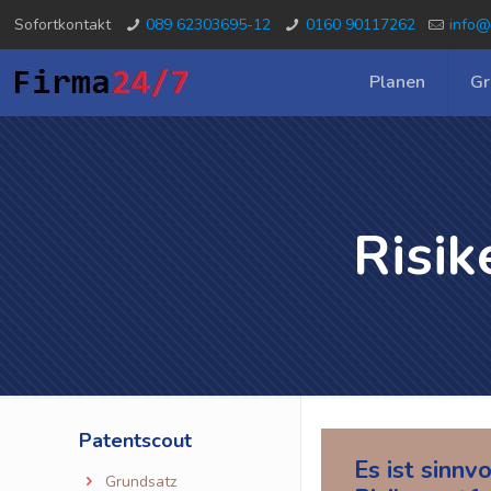
Sofortkontakt
089 62303695-12
0160 90117262
info@
Planen
Gr
Risi
Patentscout
Es ist sinnvo
Grundsatz