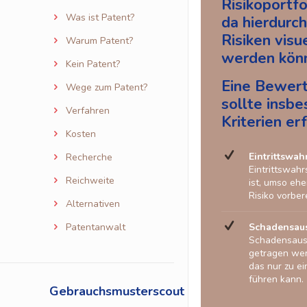
Risikoportfo
Was ist Patent?
da hierdurch
Risiken visu
Warum Patent?
werden kön
Kein Patent?
Eine Bewert
Wege zum Patent?
sollte insb
Verfahren
Kriterien er
Kosten
Eintrittswah
Recherche
Eintrittswahr
Reichweite
ist, umso ehe
Risiko vorber
Alternativen
Patentanwalt
Schadensau
Schadensausm
getragen wer
das nur zu e
führen kann.
Gebrauchsmusterscout