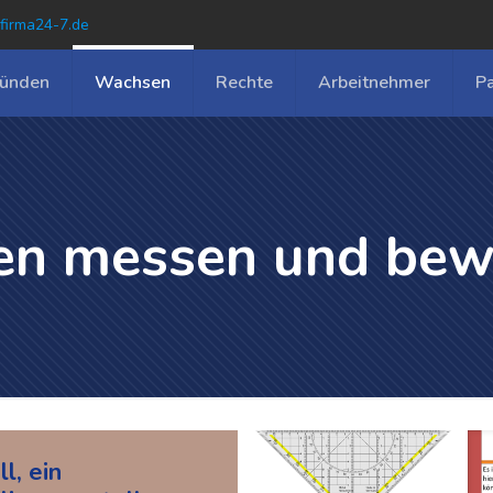
firma24-7.de
ünden
Wachsen
Rechte
Arbeitnehmer
P
ken messen und bew
ll, ein