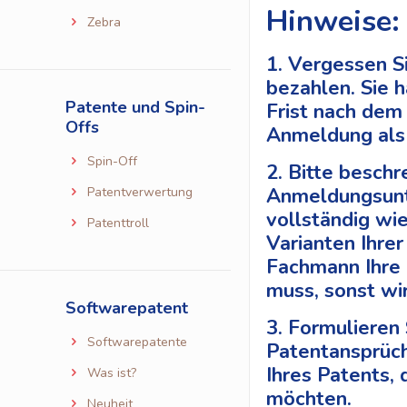
Hinweise:
Zebra
1. Vergessen S
bezahlen. Sie 
Patente und Spin-
Frist nach dem
Offs
Anmeldung als
Spin-Off
2. Bitte beschr
Anmeldungsunt
Patentverwertung
vollständig wi
Patenttroll
Varianten Ihrer
Fachmann Ihre
muss, sonst wi
Softwarepatent
3. Formulieren
Softwarepatente
Patentansprüc
Ihres Patents,
Was ist?
möchten.
Neuheit