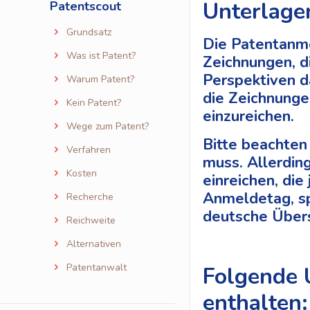
Unterlage
Patentscout
Grundsatz
Die Patentanme
Was ist Patent?
Zeichnungen, d
Perspektiven d
Warum Patent?
die Zeichnunge
Kein Patent?
einzureichen.
Wege zum Patent?
Bitte beachten
Verfahren
muss. Allerdin
Kosten
einreichen, di
Anmeldetag, sp
Recherche
deutsche Über
Reichweite
Alternativen
Patentanwalt
Folgende 
enthalten: