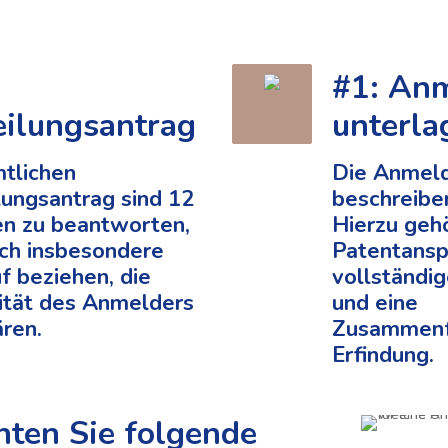
#1: An
eilungsantrag
unterla
tlichen
Die Anmel
lungsantrag sind 12
beschreiben
en zu beantworten,
Hierzu geh
ich insbesondere
Patentansp
f beziehen, die
vollständi
ität des Anmelders
und eine
ären.
Zusammenf
Erfindung.
hten Sie folgende