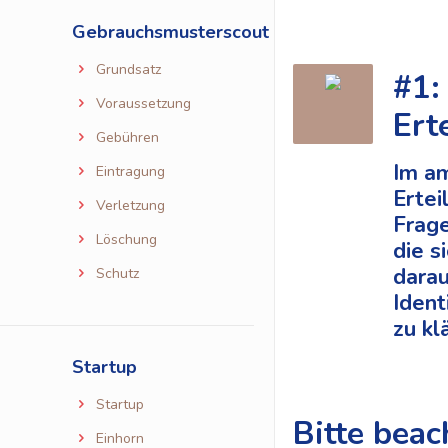
Gebrauchsmusterscout
Grundsatz
#1:
Voraussetzung
Ert
Gebühren
Im am
Eintragung
Ertei
Verletzung
Frag
Löschung
die s
darau
Schutz
Ident
zu kl
Startup
Startup
Bitte beac
Einhorn